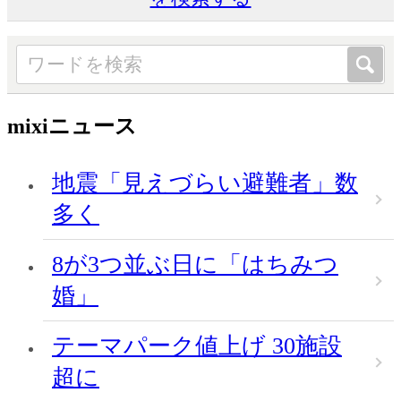
mixiニュース
地震「見えづらい避難者」数
多く
8が3つ並ぶ日に「はちみつ
婚」
テーマパーク値上げ 30施設
超に