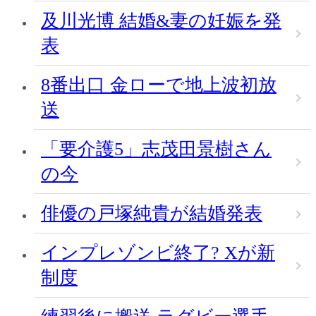
及川光博 結婚&妻の妊娠を発
表
8番出口 金ローで地上波初放
送
「要介護5」志茂田景樹さん
の今
俳優の戸塚純貴が結婚発表
インプレゾンビ終了? Xが新
制度