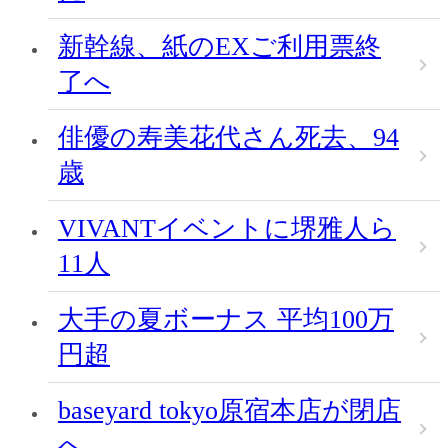
新幹線、紙のEXご利用票終
了へ
俳優の寿美花代さん死去、94
歳
VIVANTイベントに堺雅人ら
11人
大手の夏ボーナス 平均100万
円超
baseyard tokyo原宿本店が閉店
へ