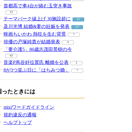
首都高で車4台が絡む玉突き事故
13
テーマパーク値上げ 30施設超に
62
及川光博 結婚&妻の妊娠を発表
137
映画ちいかわ 熱狂を生む背景
7
俳優の戸塚純貴が結婚発表
4
「要介護5」86歳志茂田景樹の今
43
音楽P蔦谷好位置氏 離婚を公表
2
8が3つ並ぶ日に「はちみつ婚」
7
困ったときには
mixiワードガイドライン
規約違反の通報
ヘルプトップ