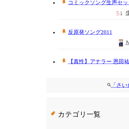
コミックソング生声セッ
反原発ソング2011
【真性】アナラー 恩田
「さい
カテゴリ一覧