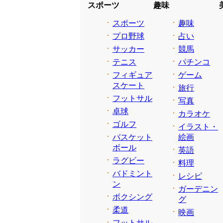
スポーツ
趣味
スポーツ
趣味
プロ野球
占い
サッカー
競馬
テニス
パチンコ
フィギュア
ゲーム
スケート
旅行
フットサル
写真
卓球
カラオケ
ゴルフ
イラスト・
バスケット
絵画
ボール
英語
ラグビー
料理
バドミント
レシピ
ン
ガーデニン
ボクシング
グ
柔道
映画
フットサル