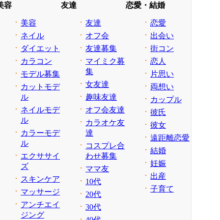
美容
友達
恋愛・結婚
美容
友達
恋愛
ネイル
オフ会
出会い
ダイエット
友達募集
街コン
カラコン
マイミク募
恋人
集
モデル募集
片思い
女友達
カットモデ
両想い
ル
趣味友達
カップル
ネイルモデ
オフ会友達
彼氏
ル
カラオケ友
彼女
カラーモデ
達
遠距離恋愛
ル
コスプレ合
結婚
エクササイ
わせ募集
妊娠
ズ
ママ友
出産
スキンケア
10代
子育て
マッサージ
20代
アンチエイ
30代
ジング
40代