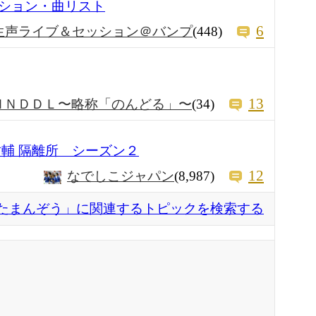
ション・曲リスト
6
生声ライブ＆セッション＠バンプ
(448)
13
ＮＮＤＤＬ〜略称「のんどる」〜
(34)
祐輔 隔離所 シーズン２
12
なでしこジャパン
(8,987)
たまんぞう」に関連するトピックを検索する