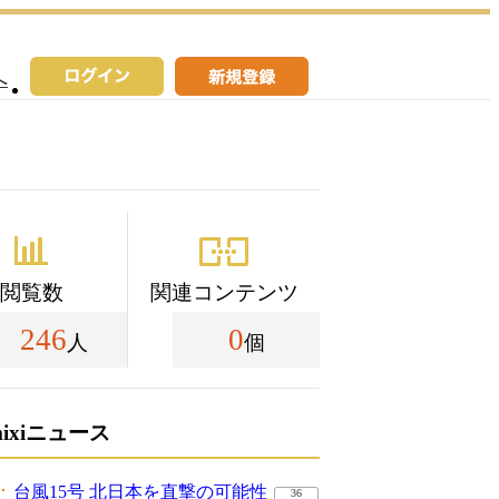
へ
閲覧数
関連コンテンツ
246
0
人
個
mixiニュース
台風15号 北日本を直撃の可能性
36