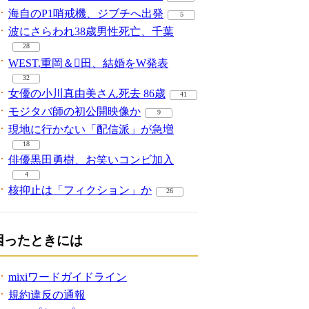
海自のP1哨戒機、ジブチへ出発
5
波にさらわれ38歳男性死亡、千葉
28
WEST.重岡＆田、結婚をW発表
32
女優の小川真由美さん死去 86歳
41
モジタバ師の初公開映像か
9
現地に行かない「配信派」が急増
18
俳優黒田勇樹、お笑いコンビ加入
4
核抑止は「フィクション」か
26
困ったときには
mixiワードガイドライン
規約違反の通報