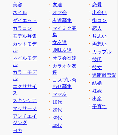
美容
友達
恋愛
ネイル
オフ会
出会い
ダイエット
友達募集
街コン
カラコン
マイミク募
恋人
集
モデル募集
片思い
女友達
カットモデ
両想い
ル
趣味友達
カップル
ネイルモデ
オフ会友達
彼氏
ル
カラオケ友
彼女
カラーモデ
達
遠距離恋愛
ル
コスプレ合
結婚
エクササイ
わせ募集
妊娠
ズ
ママ友
出産
スキンケア
10代
子育て
マッサージ
20代
アンチエイ
30代
ジング
40代
ヨガ