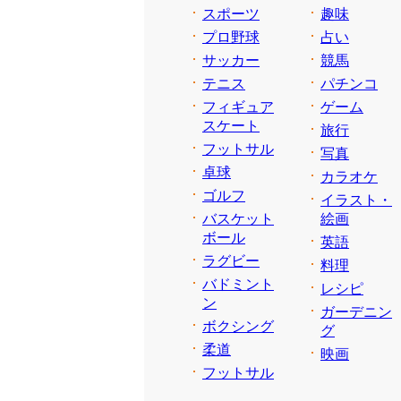
スポーツ
趣味
プロ野球
占い
サッカー
競馬
テニス
パチンコ
フィギュア
ゲーム
スケート
旅行
フットサル
写真
卓球
カラオケ
ゴルフ
イラスト・
バスケット
絵画
ボール
英語
ラグビー
料理
バドミント
レシピ
ン
ガーデニン
ボクシング
グ
柔道
映画
フットサル