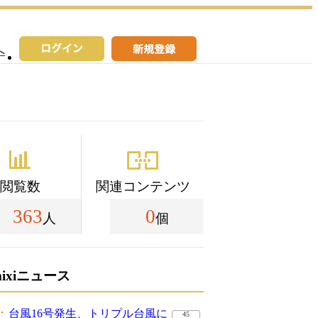
へ
閲覧数
関連コンテンツ
363
0
人
個
mixiニュース
台風16号発生、トリプル台風に
45