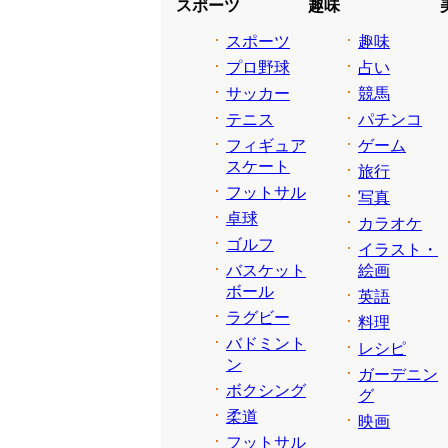
スポーツ
趣味
スポーツ
趣味
プロ野球
占い
サッカー
競馬
テニス
パチンコ
フィギュア
ゲーム
スケート
旅行
フットサル
写真
卓球
カラオケ
ゴルフ
イラスト・
バスケット
絵画
ボール
英語
ラグビー
料理
バドミント
レシピ
ン
ガーデニン
ボクシング
グ
柔道
映画
フットサル