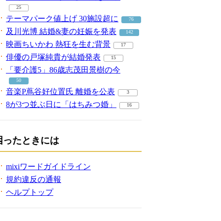
25
テーマパーク値上げ 30施設超に
76
及川光博 結婚&妻の妊娠を発表
142
映画ちいかわ 熱狂を生む背景
17
俳優の戸塚純貴が結婚発表
15
「要介護5」86歳志茂田景樹の今
50
音楽P蔦谷好位置氏 離婚を公表
3
8が3つ並ぶ日に「はちみつ婚」
16
困ったときには
mixiワードガイドライン
規約違反の通報
ヘルプトップ