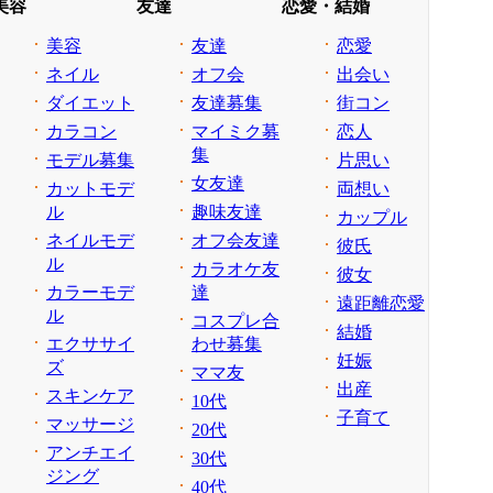
美容
友達
恋愛・結婚
美容
友達
恋愛
ネイル
オフ会
出会い
ダイエット
友達募集
街コン
カラコン
マイミク募
恋人
集
モデル募集
片思い
女友達
カットモデ
両想い
ル
趣味友達
カップル
ネイルモデ
オフ会友達
彼氏
ル
カラオケ友
彼女
カラーモデ
達
遠距離恋愛
ル
コスプレ合
結婚
エクササイ
わせ募集
妊娠
ズ
ママ友
出産
スキンケア
10代
子育て
マッサージ
20代
アンチエイ
30代
ジング
40代