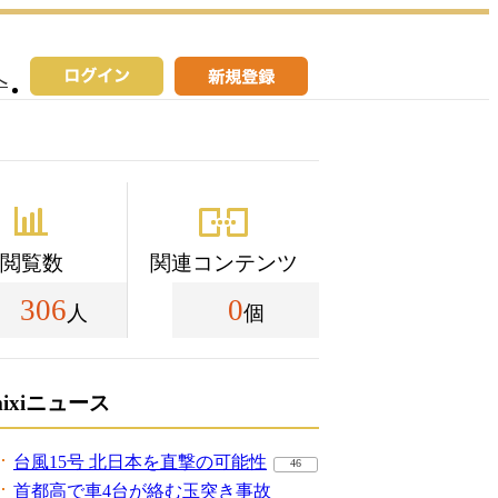
へ
閲覧数
関連コンテンツ
306
0
人
個
mixiニュース
台風15号 北日本を直撃の可能性
46
首都高で車4台が絡む玉突き事故