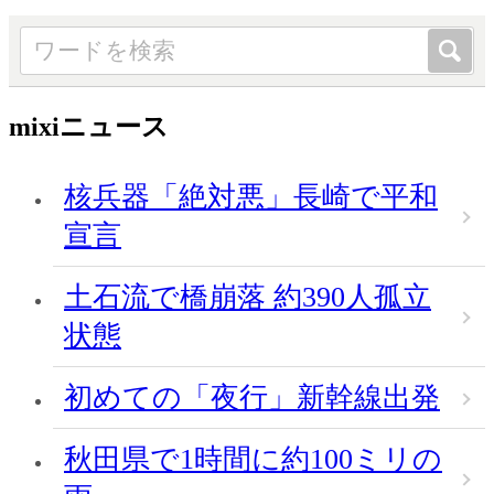
mixiニュース
核兵器「絶対悪」長崎で平和
宣言
土石流で橋崩落 約390人孤立
状態
初めての「夜行」新幹線出発
秋田県で1時間に約100ミリの