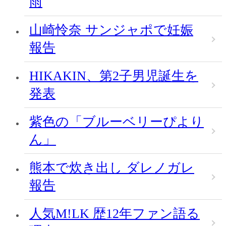
雨
山崎怜奈 サンジャポで妊娠
報告
HIKAKIN、第2子男児誕生を
発表
紫色の「ブルーベリーぴより
ん」
熊本で炊き出し ダレノガレ
報告
人気M!LK 歴12年ファン語る