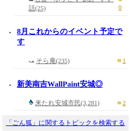
0
話(25)
8月これからのイベント予定で
す
1
そら庵(235)
新美南吉WallPaint安城◎
2
来たれ安城市民(3,281)
「ごん狐」に関するトピックを検索する