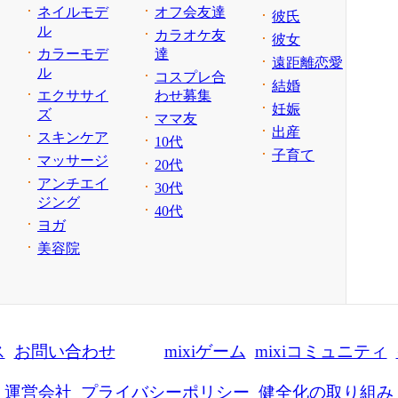
ネイルモデ
オフ会友達
彼氏
ル
カラオケ友
彼女
カラーモデ
達
遠距離恋愛
ル
コスプレ合
結婚
エクササイ
わせ募集
妊娠
ズ
ママ友
出産
スキンケア
10代
子育て
マッサージ
20代
アンチエイ
30代
ジング
40代
ヨガ
美容院
ス
お問い合わせ
mixiゲーム
mixiコミュニティ
運営会社
プライバシーポリシー
健全化の取り組み