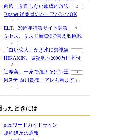
西鉄、意図しない駅構内放送
12
Japanet 従業員のハーフパンツOK
14
ELT、30周年特設サイト開設
9
ミセス、ミスド新CMで替え歌挑戦
3
「白い恋人」かき氷に熱視線
16
HIKAKIN、被災地へ2000万円寄付
17
辻希美、一家で焼きそば12玉
14
Mステ 西川貴教「アレも着ます」
4
困ったときには
mixiワードガイドライン
規約違反の通報