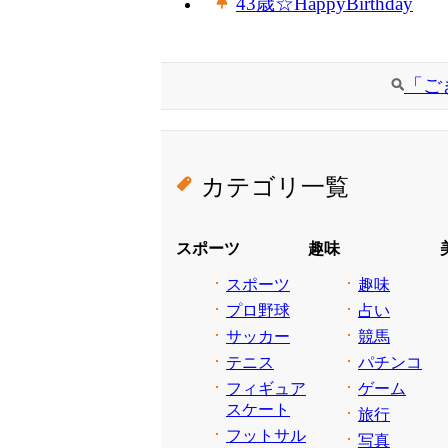
43歳☆HappyBirthday
「ご
カテゴリ一覧
スポーツ
趣味
スポーツ
趣味
プロ野球
占い
サッカー
競馬
テニス
パチンコ
フィギュア
ゲーム
スケート
旅行
フットサル
写真