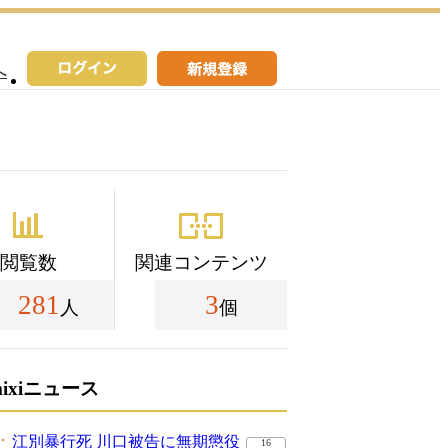
へ
閲覧数
関連コンテンツ
281
3
人
個
mixiニュース
江別暴行死 川口被告に無期懲役
16