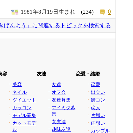
0
1981年8月19日生まれ。
(234)
きげんよう」に関連するトピックを検索する
美容
友達
恋愛・結婚
美容
友達
恋愛
ネイル
オフ会
出会い
ダイエット
友達募集
街コン
カラコン
マイミク募
恋人
集
モデル募集
片思い
女友達
カットモデ
両想い
ル
趣味友達
カップル