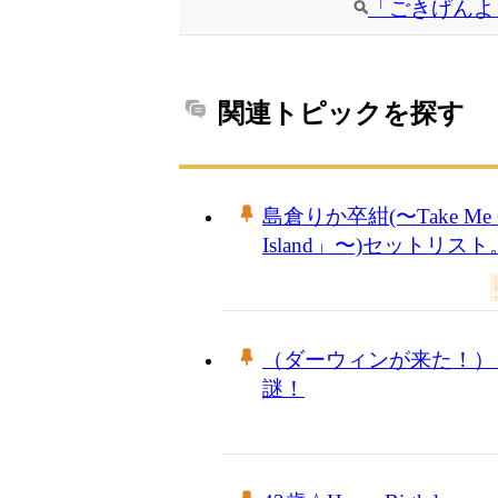
「ごきげんよ
関連トピックを探す
島倉りか卒紺(〜Take Me Ou
Island」〜)セットリスト
（ダーウィンが来た！）
謎！