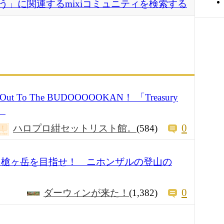
う」に関連するmixiコミュニティを検索する
t To The BUDOOOOOKAN！ 「Treasury
。
0
ハロプロ紺セットリスト館。
(584)
 槍ヶ岳を目指せ！ ニホンザルの登山の
0
ダーウィンが来た！
(1,382)