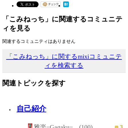
「こみねっち」に関連するコミュニテ
ィを見る
関連するコミュニティはありません
「こみねっち」に関するmixiコミュニテ
ィを検索する
関連トピックを探す
自己紹介
3
雅楽−Gagaku− (100)