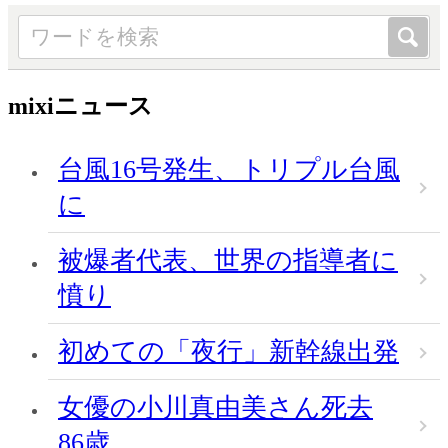
mixiニュース
台風16号発生、トリプル台風
に
被爆者代表、世界の指導者に
憤り
初めての「夜行」新幹線出発
女優の小川真由美さん死去
86歳