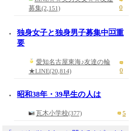
0
募集(2,151)
独身女子と独身男子募集中🈁重
要
愛知名古屋東海♪友達の輪
0
★LINE(20,814)
昭和38年・39早生の人は
5
瓦木小学校(377)