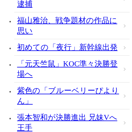
逮捕
福山雅治、戦争題材の作品に
思い
初めての「夜行」新幹線出発
「元天竺鼠」KOC準々決勝登
場へ
紫色の「ブルーベリーぴより
ん」
張本智和が決勝進出 兄妹Vへ
王手