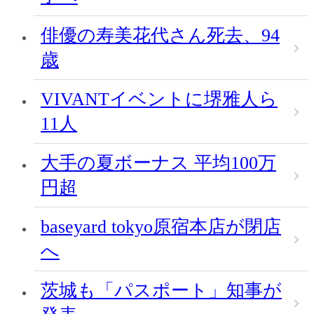
俳優の寿美花代さん死去、94
歳
VIVANTイベントに堺雅人ら
11人
大手の夏ボーナス 平均100万
円超
baseyard tokyo原宿本店が閉店
へ
茨城も「パスポート」知事が