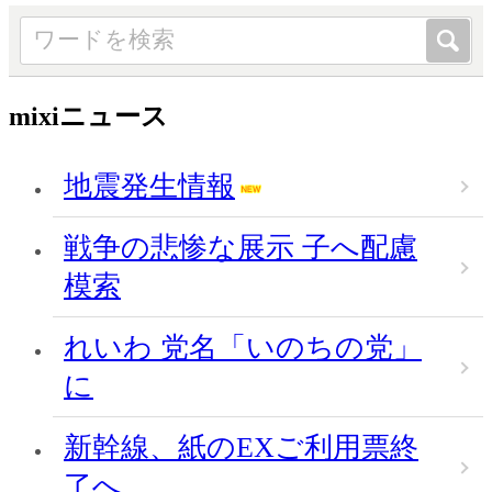
mixiニュース
地震発生情報
戦争の悲惨な展示 子へ配慮
模索
れいわ 党名「いのちの党」
に
新幹線、紙のEXご利用票終
了へ