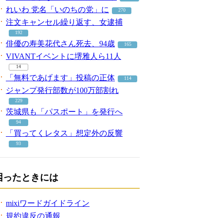
れいわ 党名「いのちの党」に
270
注文キャンセル繰り返す、女逮捕
192
俳優の寿美花代さん死去、94歳
165
VIVANTイベントに堺雅人ら11人
14
「無料であげます」投稿の正体
114
ジャンプ発行部数が100万部割れ
229
茨城県も「パスポート」を発行へ
94
「買ってくレタス」想定外の反響
93
困ったときには
mixiワードガイドライン
規約違反の通報