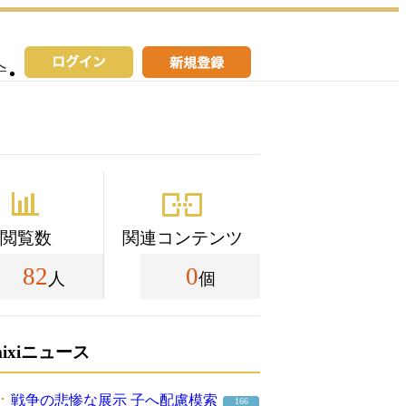
へ
閲覧数
関連コンテンツ
82
0
人
個
mixiニュース
戦争の悲惨な展示 子へ配慮模索
166