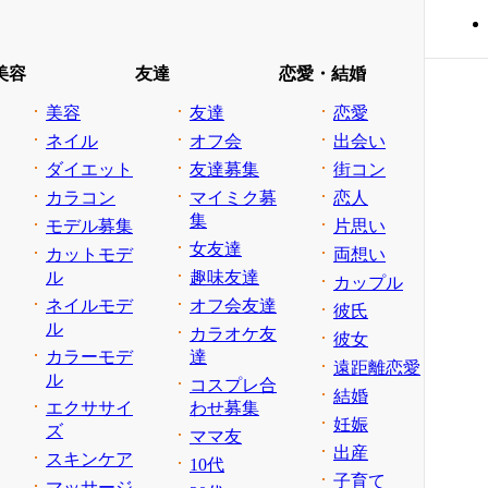
美容
友達
恋愛・結婚
美容
友達
恋愛
ネイル
オフ会
出会い
ダイエット
友達募集
街コン
カラコン
マイミク募
恋人
集
モデル募集
片思い
女友達
カットモデ
両想い
ル
趣味友達
カップル
ネイルモデ
オフ会友達
彼氏
ル
カラオケ友
彼女
カラーモデ
達
遠距離恋愛
ル
コスプレ合
結婚
エクササイ
わせ募集
妊娠
ズ
ママ友
出産
スキンケア
10代
子育て
マッサージ