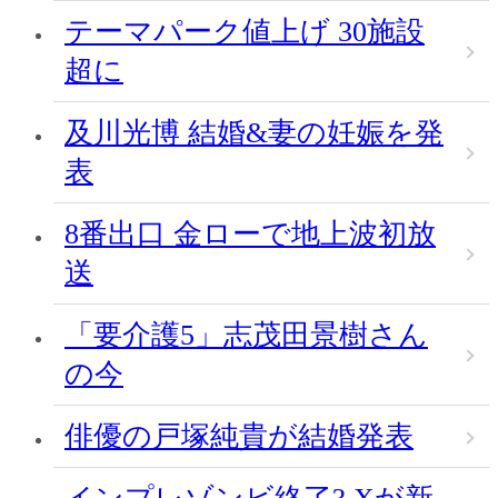
テーマパーク値上げ 30施設
超に
及川光博 結婚&妻の妊娠を発
表
8番出口 金ローで地上波初放
送
「要介護5」志茂田景樹さん
の今
俳優の戸塚純貴が結婚発表