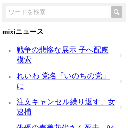
mixiニュース
戦争の悲惨な展示 子へ配慮
模索
れいわ 党名「いのちの党」
に
注文キャンセル繰り返す、女
逮捕
俳優の寿美花代さん死去、94