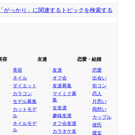
「がっかり」に関連するトピックを検索する
美容
友達
恋愛・結婚
美容
友達
恋愛
ネイル
オフ会
出会い
ダイエット
友達募集
街コン
カラコン
マイミク募
恋人
集
モデル募集
片思い
女友達
カットモデ
両想い
ル
趣味友達
カップル
ネイルモデ
オフ会友達
彼氏
ル
カラオケ友
彼女