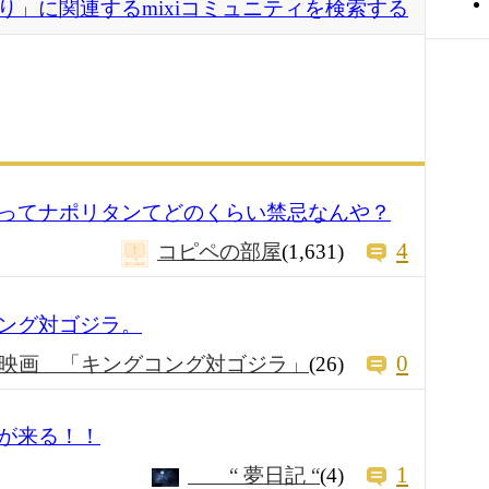
り」に関連するmixiコミュニティを検索する
ってナポリタンてどのくらい禁忌なんや？
4
コピペの部屋
(1,631)
ング対ゴジラ。
0
映画 「キングコング対ゴジラ」
(26)
が来る！！
1
“ 夢日記 “
(4)