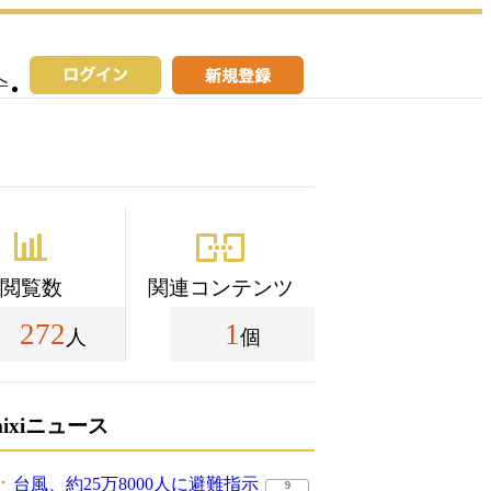
へ
閲覧数
関連コンテンツ
272
1
人
個
mixiニュース
台風、約25万8000人に避難指示
9