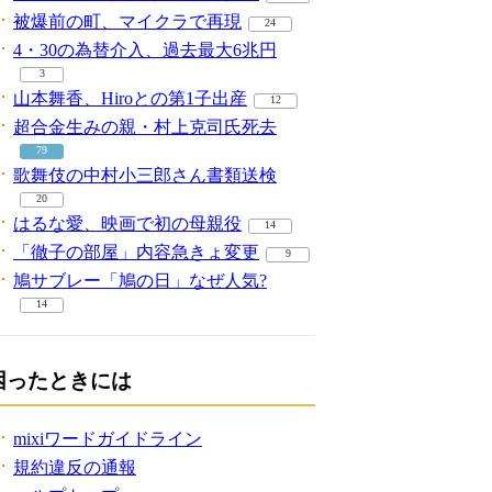
被爆前の町、マイクラで再現
24
4・30の為替介入、過去最大6兆円
3
山本舞香、Hiroとの第1子出産
12
超合金生みの親・村上克司氏死去
79
歌舞伎の中村小三郎さん書類送検
20
はるな愛、映画で初の母親役
14
「徹子の部屋」内容急きょ変更
9
鳩サブレー「鳩の日」なぜ人気?
14
困ったときには
mixiワードガイドライン
規約違反の通報