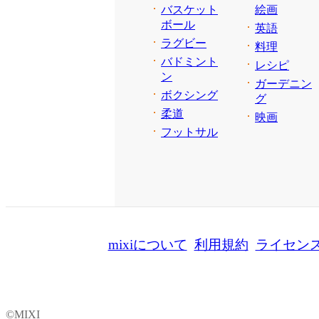
バスケット
絵画
ボール
英語
ラグビー
料理
バドミント
レシピ
ン
ガーデニン
ボクシング
グ
柔道
映画
フットサル
mixiについて
利用規約
ライセン
©MIXI