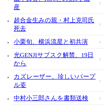
産
超合金生みの親・村上克司氏
死去
小栗旬、横浜流星と初共演
光GENJIサブスク解禁、19日
から
カズレーザー、珍しいパープ
ル姿
中村小三郎さんを書類送検