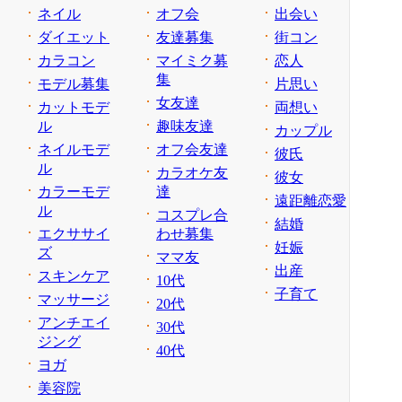
ネイル
オフ会
出会い
ダイエット
友達募集
街コン
カラコン
マイミク募
恋人
集
モデル募集
片思い
女友達
カットモデ
両想い
ル
趣味友達
カップル
ネイルモデ
オフ会友達
彼氏
ル
カラオケ友
彼女
カラーモデ
達
遠距離恋愛
ル
コスプレ合
結婚
エクササイ
わせ募集
妊娠
ズ
ママ友
出産
スキンケア
10代
子育て
マッサージ
20代
アンチエイ
30代
ジング
40代
ヨガ
美容院