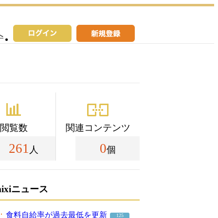
へ
閲覧数
関連コンテンツ
261
0
人
個
mixiニュース
食料自給率が過去最低を更新
125