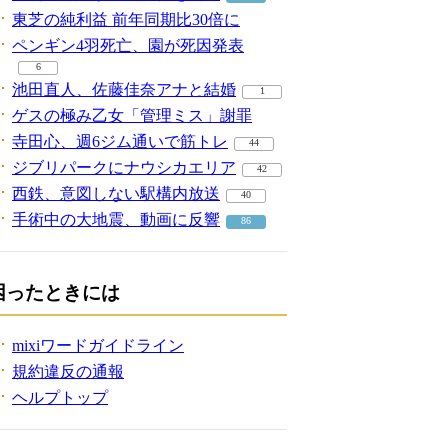
東芝の純利益 前年同期比30倍に
ペンギン4羽死亡、園が死因発表
6
池田直人、佐藤佳奈アナと結婚
1
ゲスの極み乙女「管理ミス」謝罪
寺田心、週6ジム通いで筋トレ
44
ジブリパークにナウシカエリア
42
西鉄、意図しない駅構内放送
40
手術中の大地震、動画に反響
86
困ったときには
mixiワードガイドライン
規約違反の通報
ヘルプトップ