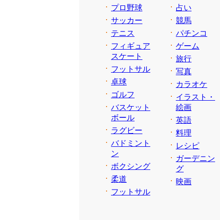
プロ野球
占い
サッカー
競馬
テニス
パチンコ
フィギュア
ゲーム
スケート
旅行
フットサル
写真
卓球
カラオケ
ゴルフ
イラスト・
バスケット
絵画
ボール
英語
ラグビー
料理
バドミント
レシピ
ン
ガーデニン
ボクシング
グ
柔道
映画
フットサル