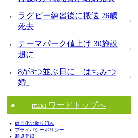
ラグビー練習後に搬送 26歳
死去
テーマパーク値上げ 30施設
超に
8が3つ並ぶ日に「はちみつ
婚」
mixi ワードトップへ
健全化の取り組み
プライバシーポリシー
新規登録