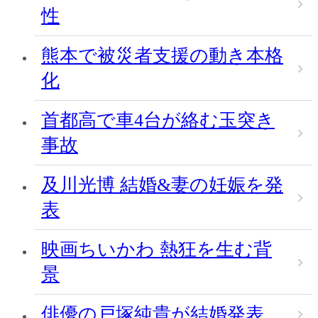
性
熊本で被災者支援の動き本格
化
首都高で車4台が絡む玉突き
事故
及川光博 結婚&妻の妊娠を発
表
映画ちいかわ 熱狂を生む背
景
俳優の戸塚純貴が結婚発表