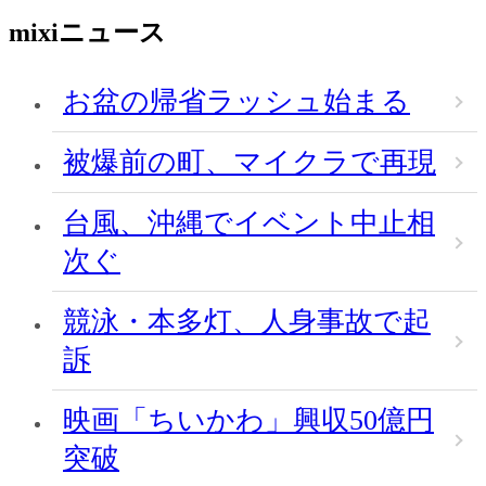
mixiニュース
お盆の帰省ラッシュ始まる
被爆前の町、マイクラで再現
台風、沖縄でイベント中止相
次ぐ
競泳・本多灯、人身事故で起
訴
映画「ちいかわ」興収50億円
突破