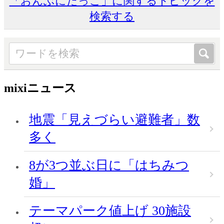
「おんぶにだっこ」に関するトピックを
検索する
mixiニュース
地震「見えづらい避難者」数
多く
8が3つ並ぶ日に「はちみつ
婚」
テーマパーク値上げ 30施設