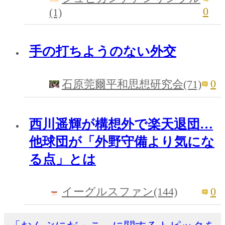
0
(1)
手の打ちようのない外交
0
石原莞爾平和思想研究会(71)
西川遥輝が構想外で楽天退団…
他球団が「外野守備より気にな
る点」とは
0
イーグルスファン(144)