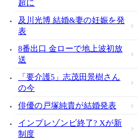
超に
及川光博 結婚&妻の妊娠を発
表
8番出口 金ローで地上波初放
送
「要介護5」志茂田景樹さん
の今
俳優の戸塚純貴が結婚発表
インプレゾンビ終了? Xが新
制度