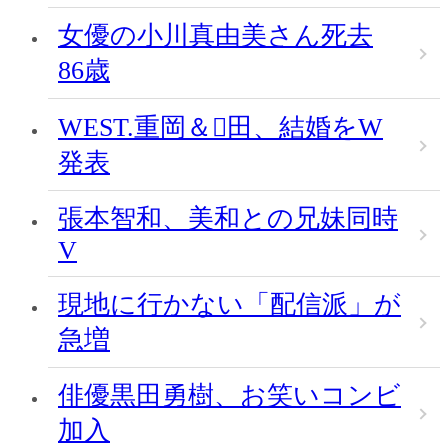
女優の小川真由美さん死去
86歳
WEST.重岡＆田、結婚をW
発表
張本智和、美和との兄妹同時
V
現地に行かない「配信派」が
急増
俳優黒田勇樹、お笑いコンビ
加入