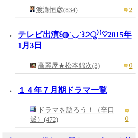
2
渡瀬恒彦(834)
テレビ出演꒰◍ˊ◡ˋ꒱੭ु⁾⁾♡2015年
1月3日
0
高麗屋★松本錦次(3)
１４年７月期ドラマ一覧
ドラマを語ろう！（辛口
0
派）(472)