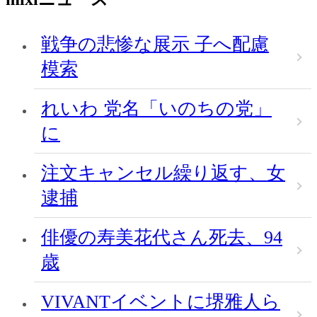
戦争の悲惨な展示 子へ配慮
模索
れいわ 党名「いのちの党」
に
注文キャンセル繰り返す、女
逮捕
俳優の寿美花代さん死去、94
歳
VIVANTイベントに堺雅人ら