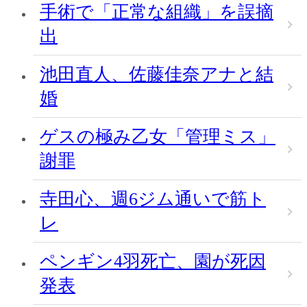
手術で「正常な組織」を誤摘
出
池田直人、佐藤佳奈アナと結
婚
ゲスの極み乙女「管理ミス」
謝罪
寺田心、週6ジム通いで筋ト
レ
ペンギン4羽死亡、園が死因
発表