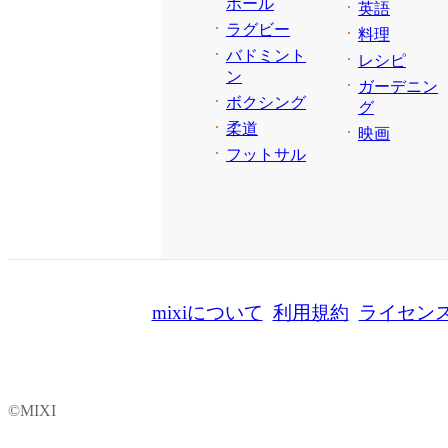
ボール
英語
ラグビー
料理
バドミント
レシピ
ン
ガーデニン
ボクシング
グ
柔道
映画
フットサル
mixiについて
利用規約
ライセン
©MIXI