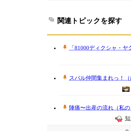
関連トピックを探す
「81000ディクシャ・
スバル仲間集まれっ！（
陣痛〜出産の流れ（私の
知