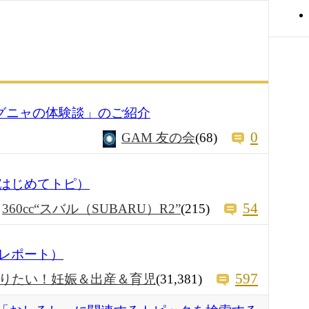
ヤグニャの体験談」のご紹介
0
GAM 友の会
(68)
はじめてトピ）
54
360cc“スバル（SUBARU）R2”
(215)
レポート）
597
りたい！妊娠＆出産＆育児
(31,381)