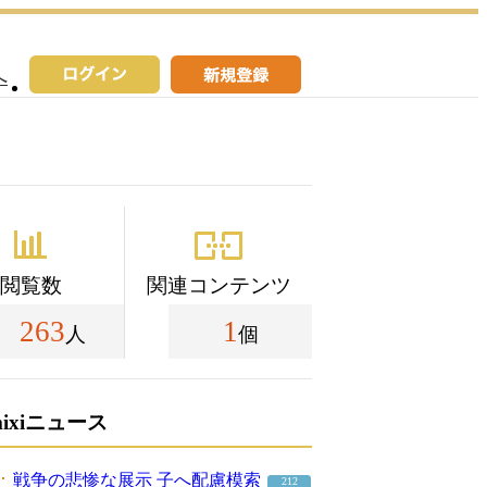
へ
閲覧数
関連コンテンツ
263
1
人
個
mixiニュース
戦争の悲惨な展示 子へ配慮模索
212