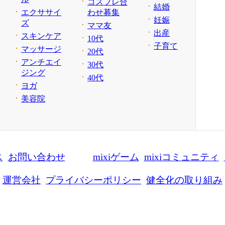
コスプレ合
結婚
エクササイ
わせ募集
妊娠
ズ
ママ友
出産
スキンケア
10代
子育て
マッサージ
20代
アンチエイ
30代
ジング
40代
ヨガ
美容院
ス
お問い合わせ
mixiゲーム
mixiコミュニティ
運営会社
プライバシーポリシー
健全化の取り組み