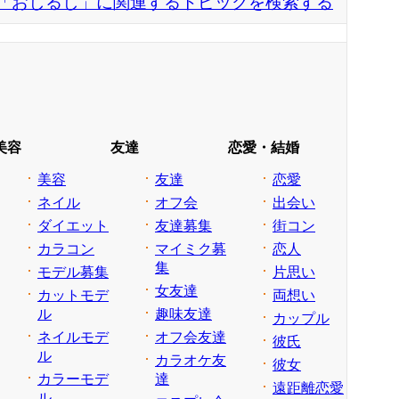
「おしるし」に関連するトピックを検索する
美容
友達
恋愛・結婚
美容
友達
恋愛
ネイル
オフ会
出会い
ダイエット
友達募集
街コン
カラコン
マイミク募
恋人
集
モデル募集
片思い
女友達
カットモデ
両想い
ル
趣味友達
カップル
ネイルモデ
オフ会友達
彼氏
ル
カラオケ友
彼女
カラーモデ
達
遠距離恋愛
ル