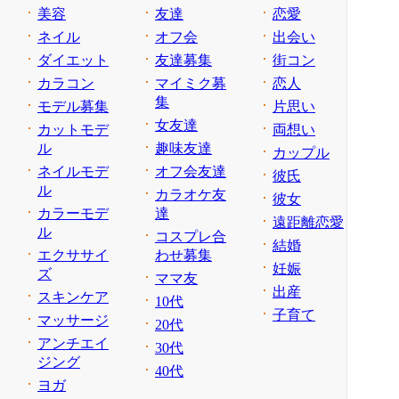
美容
友達
恋愛
ネイル
オフ会
出会い
ダイエット
友達募集
街コン
カラコン
マイミク募
恋人
集
モデル募集
片思い
女友達
カットモデ
両想い
ル
趣味友達
カップル
ネイルモデ
オフ会友達
彼氏
ル
カラオケ友
彼女
カラーモデ
達
遠距離恋愛
ル
コスプレ合
結婚
エクササイ
わせ募集
妊娠
ズ
ママ友
出産
スキンケア
10代
子育て
マッサージ
20代
アンチエイ
30代
ジング
40代
ヨガ