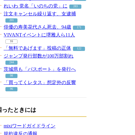
れいわ 党名「いのちの党」に
283
注文キャンセル繰り返す、女逮捕
201
俳優の寿美花代さん死去、94歳
171
VIVANTイベントに堺雅人ら11人
16
「無料であげます」投稿の正体
122
ジャンプ発行部数が100万部割れ
244
茨城県も「パスポート」を発行へ
98
「買ってくレタス」想定外の反響
96
困ったときには
mixiワードガイドライン
規約違反の通報