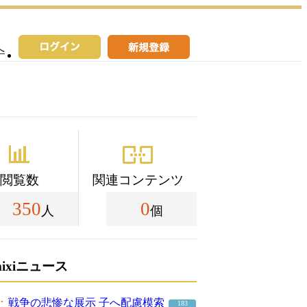
へ
閲覧数
関連コンテンツ
350
0
人
個
mixiニュース
戦争の悲惨な展示 子へ配慮模索
183