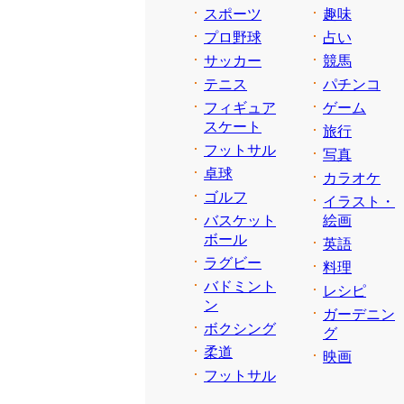
スポーツ
趣味
プロ野球
占い
サッカー
競馬
テニス
パチンコ
フィギュア
ゲーム
スケート
旅行
フットサル
写真
卓球
カラオケ
ゴルフ
イラスト・
バスケット
絵画
ボール
英語
ラグビー
料理
バドミント
レシピ
ン
ガーデニン
ボクシング
グ
柔道
映画
フットサル