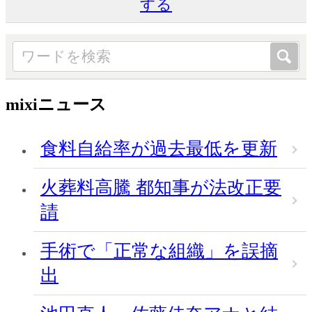
する
mixiニュース
食料自給率が過去最低を更新
火葬料高騰 都知事が法改正要
請
手術で「正常な組織」を誤摘
出