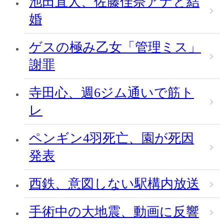
池田直人、佐藤佳奈アナと結
婚
ゲスの極み乙女「管理ミス」
謝罪
寺田心、週6ジム通いで筋ト
レ
ペンギン4羽死亡、園が死因
発表
西鉄、意図しない駅構内放送
手術中の大地震、動画に反響