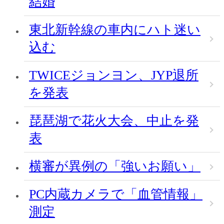
結婚
東北新幹線の車内にハト迷い
込む
TWICEジョンヨン、JYP退所
を発表
琵琶湖で花火大会、中止を発
表
横審が異例の「強いお願い」
PC内蔵カメラで「血管情報」
測定