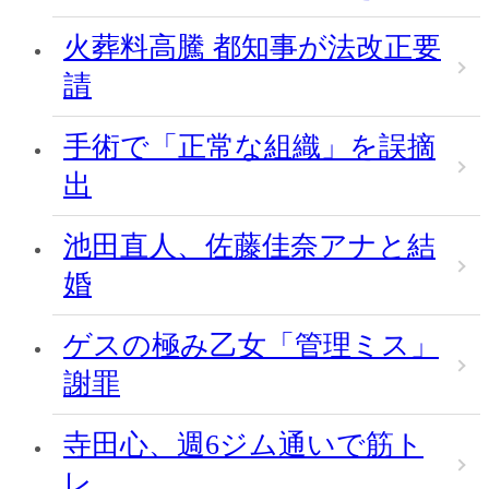
火葬料高騰 都知事が法改正要
請
手術で「正常な組織」を誤摘
出
池田直人、佐藤佳奈アナと結
婚
ゲスの極み乙女「管理ミス」
謝罪
寺田心、週6ジム通いで筋ト
レ