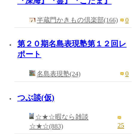
『深海』『霊』『こだま』
0
半蔵門かきもの倶楽部(166)
第２０期名島表現塾第１２回レ
ポート
0
名島表現塾(24)
つぶ談(仮)
☆★☆暇なら雑談
25
☆★☆(883)