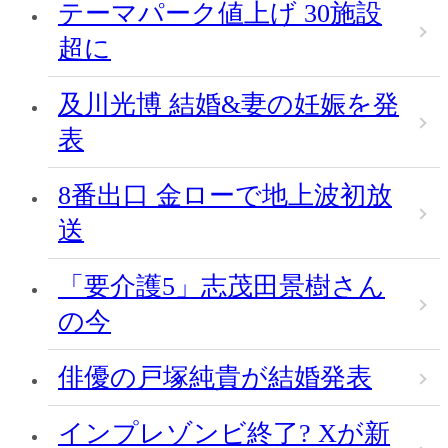
テーマパーク値上げ 30施設
超に
及川光博 結婚&妻の妊娠を発
表
8番出口 金ローで地上波初放
送
「要介護5」志茂田景樹さん
の今
俳優の戸塚純貴が結婚発表
インプレゾンビ終了? Xが新