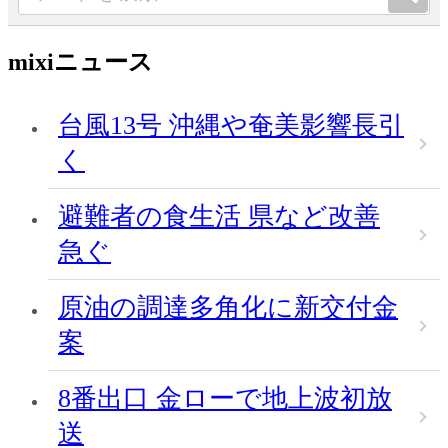
mixiニュース
台風13号 沖縄や奄美影響長引
く
避難者の食生活 県など改善
急ぐ
原油の調達多角化に新交付金
案
8番出口 金ローで地上波初放
送