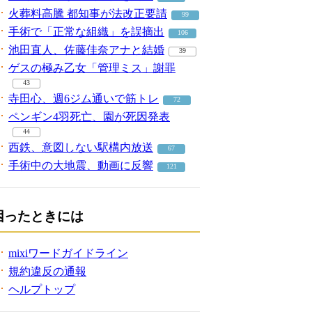
火葬料高騰 都知事が法改正要請
99
手術で「正常な組織」を誤摘出
106
池田直人、佐藤佳奈アナと結婚
39
ゲスの極み乙女「管理ミス」謝罪
43
寺田心、週6ジム通いで筋トレ
72
ペンギン4羽死亡、園が死因発表
44
西鉄、意図しない駅構内放送
67
手術中の大地震、動画に反響
121
困ったときには
mixiワードガイドライン
規約違反の通報
ヘルプトップ