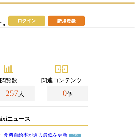
へ
閲覧数
関連コンテンツ
257
0
人
個
mixiニュース
食料自給率が過去最低を更新
245