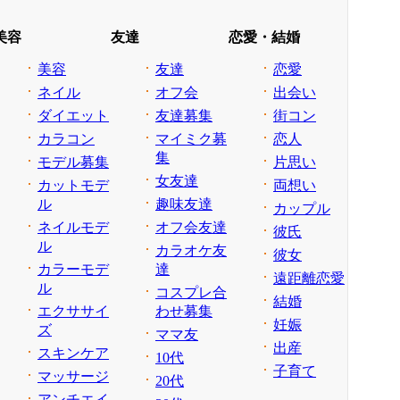
美容
友達
恋愛・結婚
美容
友達
恋愛
ネイル
オフ会
出会い
ダイエット
友達募集
街コン
カラコン
マイミク募
恋人
集
モデル募集
片思い
女友達
カットモデ
両想い
ル
趣味友達
カップル
ネイルモデ
オフ会友達
彼氏
ル
カラオケ友
彼女
カラーモデ
達
遠距離恋愛
ル
コスプレ合
結婚
エクササイ
わせ募集
妊娠
ズ
ママ友
出産
スキンケア
10代
子育て
マッサージ
20代
アンチエイ