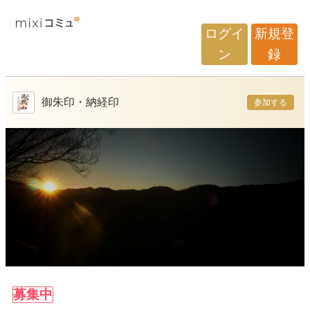
ログイ
新規登
ン
録
御朱印・納経印
参加する
募集中