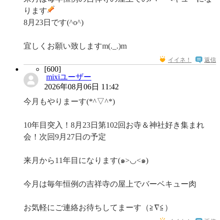
ります
8月23日です(^o^)
宜しくお願い致しますm(._.)m
イイネ！
返信
[600]
mixiユーザー
2026年08月06日 11:42
今月もやりまーす(*^▽^*)
10年目突入！8月23日第102回お寺＆神社好き集まれ
会！次回9月27日の予定
来月から11年目になります(๑>◡<๑)
今月は毎年恒例の吉祥寺の屋上でバーベキュー肉
お気軽にご連絡お待ちしてまーす（≧∇≦）