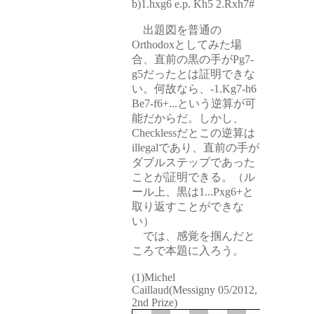
b)1.hxg6 e.p. Kh5 2.Rxh7#
出題図を普通の
Orthodoxとしてみた場
合、直前の黒の手がPg7-
g5だったとは証明できな
い。何故なら、-1.Kg7-h6
Be7-f6+...という逆算が可
能だからだ。しかし、
Checklessだとこの逆算は
illegalであり、直前の手が
ダブルステップであった
ことが証明できる。（ル
ール上、黒は1...Pxg6+と
取り返すことができな
い）
では、感覚を掴んだと
ころで本題に入ろう。
(1)Michel
Caillaud(Messigny 05/2012,
2nd Prize)