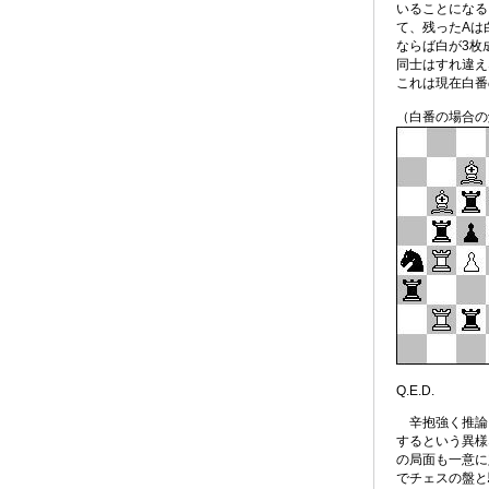
いることになる）
て、残ったAは
ならば白が3枚
同士はすれ違え
これは現在白番
（白番の場合の
Q.E.D.
辛抱強く推論を
するという異様
の局面も一意に
でチェスの盤と