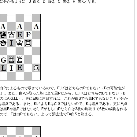
に分かるように、J=白K、D=白Q、C=黒Q、H=黒Kとなる。
Pによるもので尽きているので、E,I,KはどちらのPでもない（Pの可能性が
G,L）。また、白Pが取った駒は全て黒Pだから、E,F,KはどちらのBでもない（B
はA,G,I,L）。更にEf6に注目すれば、これが白Sでも黒Rでもないことが分か
は黒Sである。また、Kb4よりKは白Sではないので、Kは黒Rである。更にFg6
は黒Bや黒Pではないが、Fがもし白Pなら白は3枚の駒取りで6枚の成駒を作る
ので、Fは白Pでもない。よって消去法でF=白Sと決まる。