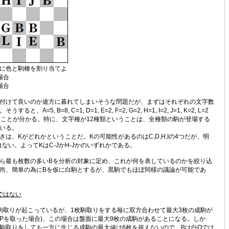
に色と駒種を割り当てよ
場合
場合
付けて良いのか途方に暮れてしまいそうな問題だが、まずはそれぞれの文字数
と、A=5, B=8, C=1, D=1, E=2, F=2, G=2, H=1, I=2, J=1, K=2, L=2
ることが分かる。特に、文字種が12種類ということは、全種類の駒が登場する
いる。
は、Kがどれかということだ。Kの可能性があるのはC,D,H,Iの4つだが、明
はない。よってKはC-JかH-Jかのいずれかである。
ら最も枚数の多いBを分析の対象に定め、これが何を表しているのかを絞り込
尚、簡単の為にBを仮に白駒とするが、黒駒でもほぼ同様の議論が可能であ
Qではない
取りが起こっているが、1枚駒取りをする毎に双方合わせて最大3枚の成駒が
でPを取った場合)、この場合は盤面に最大9枚の成駒があることになる。しか
駒取りをしても一方に生じる成駒の最大値は6枚を超えないので、Bは白Qでは