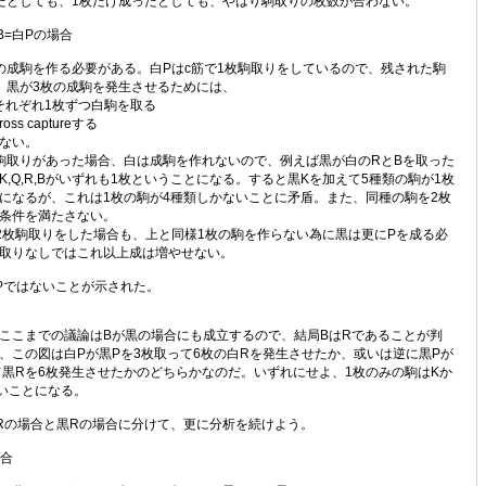
たとしても、1枚だけ成ったとしても、やはり駒取りの枚数が合わない。
、B=白Pの場合
成駒を作る必要がある。白Pはc筋で1枚駒取りをしているので、残された駒
。黒が3枚の成駒を発生させるためには、
がそれぞれ1枚ずつ白駒を取る
oss captureする
ない。
取りがあった場合、白は成駒を作れないので、例えば黒が白のRとBを取った
K,Q,R,Bがいずれも1枚ということになる。すると黒Kを加えて5種類の駒が1枚
になるが、これは1枚の駒が4種類しかないことに矛盾。また、同種の駒を2枚
条件を満たさない。
枚駒取りをした場合も、上と同様1枚の駒を作らない為に黒は更にPを成る必
取りなしではこれ以上成は増やせない。
Pではないことが示された。
こまでの議論はBが黒の場合にも成立するので、結局BはRであることが判
、この図は白Pが黒Pを3枚取って6枚の白Rを発生させたか、或いは逆に黒Pが
て黒Rを6枚発生させたかのどちらかなのだ。いずれにせよ、1枚のみの駒はKか
いことになる。
の場合と黒Rの場合に分けて、更に分析を続けよう。
場合