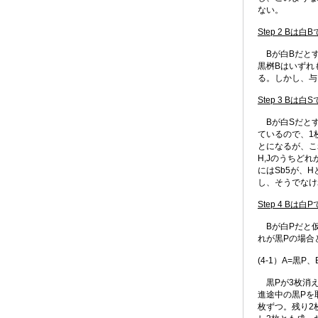
ない。
Step 2 Bは白
Bが白Bだとす
黒桝Bはいずれ
る。しかし、与
Step 3 Bは白
Bが白Sだとす
ているので、1
とになるが、こ
H,Jのうちど
にはSb5が、
し、そうでなけ
Step 4 Bは白
Bが白Pだと仮
れが黒Pの場合
(4-1）A=黒P
黒Pが3枚消え
進途中の黒Pを
枚ずつ。残り2