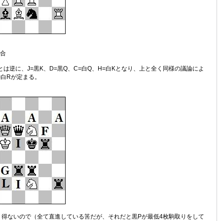
場合
とは逆に、J=黒K、D=黒Q、C=白Q、H=白Kとなり、上と全く同様の議論によ
=白Rが定まる。
り得ないので（全て直進している筈だが、それだと黒Pが最低4枚駒取りをして