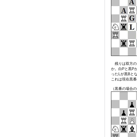
残りは双方のB
か。白Pと黒P
ったLが黒Bと
これは現在黒番
（黒番の場合の