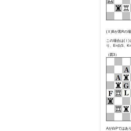
(Ⅱ)Bが黒Rの
この場合は(Ⅰ)
り、E=白S、K
（図3）
Aが白Pではあ