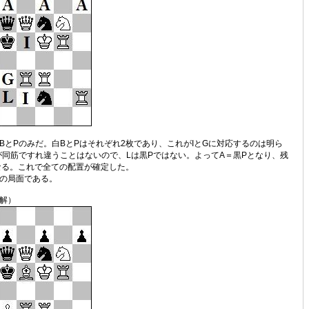
とPのみだ。白BとPはそれぞれ2枚であり、これがIとGに対応するのは明ら
が同筋ですれ違うことはないので、Lは黒Pではない。よってA＝黒Pとなり、残
なる。これで全ての配置が確定した。
の局面である。
解）