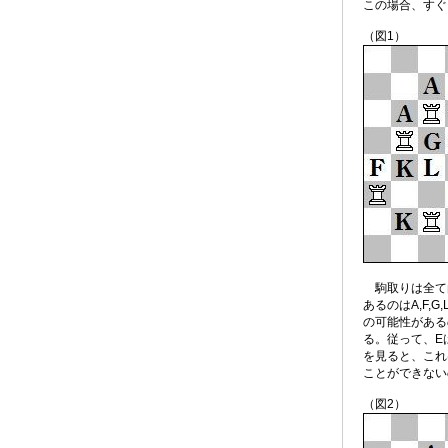
この場合、すぐ
（図1）
駒取りは全て白
あるのはA,F,
の可能性があるの
る。従って、E
を見ると、これ
ことができない
（図2）