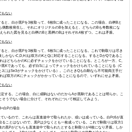
Bでもない
ると、白が黒Pを3枚取って、6枚Bに成ったことになる。この場合、白桝Bと
も偶数枚発生し、それにオリジナルのBを加えると、どちらのBも奇数枚にな
えられた図を見ると白桝のBと黒桝のBはそれぞれ4枚ずつ。これは矛盾。
Sでもない
ると、白が黒Pを3枚取って、6枚Sに成ったことになる。これで駒取りは尽き
枚しかないC,D,H,Iは双方のKとQに対応することになる。するとDがQであるこ
れはどちらかのKに必ずチェックをかけていることになる。ところが一方、C,
れが黒Kであっても、必ず白Sによってチェックをかけられていることになる（C
HとJにはSe3がチェックをかけている）。このときQも白駒なら不可能両王手だ
れば双方のKにチェックがかかっていることになるので、いずれにせよ矛盾。
Pでもない
定する。この場合、白に成駒はないのだからAが黒駒であることは明らか。こ
とそうでない場合に分けて、それぞれについて検証してみよう。
、B=白Pの場合
ているので、これらは直進途中で取られたか、或いは成っている。白Pc6が直
取ることはないので、黒Pは少なくとも一枚成っている。これで駒取りは双方1
枚の黒Pがどちらも直進途中で取られたとすると駒取りが4枚になり矛盾。しか