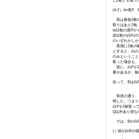
し2枚とも成っ
(4-2）A≠黒P
黒は最低3枚の
取りはあと2枚
(α)2枚の黒P
(β)2枚の白Pがcr
のいずれかしか
黒側に2枚の駒
とすると、白の
のみということ
取った場合も、
逆に、白Pが2
要があるが、駒
従って、Bは白
前述の通り、こ
明した。つまり
白Pを3枚取っ
Q以外あり得な
では、Bが白R
(Ⅰ)Bが白Rの