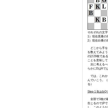
それぞれの文字
1）現在黒番の
2）現在白番の
どこから手を
を数えてみよう。そうする
の計29枚であ
ことを意味して
次に考えるべき
らかにDはKで
では、これか
んでいこう。（
る）
Step 1 Bは白
全部で3枚の駒
生じるので(P
し、このような