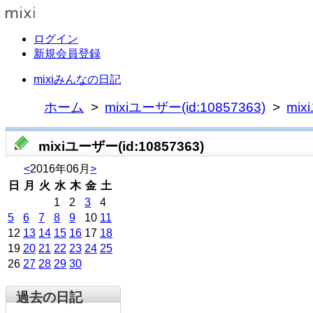
ログイン
新規会員登録
mixiみんなの日記
ホーム
mixiユーザー(id:10857363)
mi
mixiユーザー(id:10857363)
<
2016年06月
>
日
月
火
水
木
金
土
1
2
3
4
5
6
7
8
9
10
11
12
13
14
15
16
17
18
19
20
21
22
23
24
25
26
27
28
29
30
過去の日記