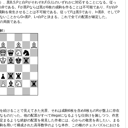
、黒B,S,Pと白PがそれぞれF,G,I,Lのいずれかに対応することになる。従っ
白Bである。Fが黒Pならば黒が6枚の成駒を作ることは不可能であり、Fが白P
成駒を発生させることは不可能である。従ってFは黒Sであり、I=黒B、そしてP
ないことからG=黒P、L=白Pと決まる。これで全ての配置が確定した。
の局面である。
解）
続けることで見えてきた光景、それは成駒6枚を含め8枚ものRが盤上に存在
なものだった。他の配置がすべてillegalになるような仕掛けを施しつつ、作意
定まるような絶妙の配置を発見した作者には、心からの敬意を表したい。まる
駒を用いて構成された高等数学のような本作、この種のチェスパズルにおける