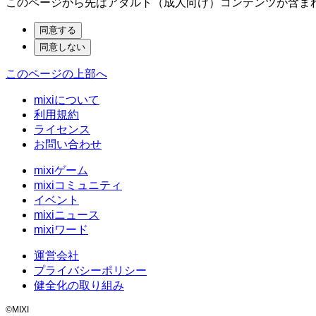
このページから先はアダルト（成人向け）コンテンツが含ま
このページの上部へ
mixiについて
利用規約
ライセンス
お問い合わせ
mixiゲーム
mixiコミュニティ
イベント
mixiニュース
mixiワード
運営会社
プライバシーポリシー
健全化の取り組み
©MIXI