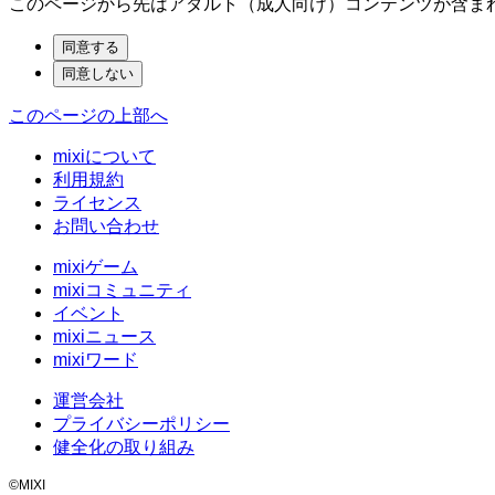
このページから先はアダルト（成人向け）コンテンツが含ま
このページの上部へ
mixiについて
利用規約
ライセンス
お問い合わせ
mixiゲーム
mixiコミュニティ
イベント
mixiニュース
mixiワード
運営会社
プライバシーポリシー
健全化の取り組み
©MIXI