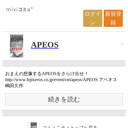
ログイ
新規登
ン
録
APEOS
おまえの想像するAPEOSをさらけ出せ！
http://www.fujixerox.co.jp/event/cm/apeos/APEOS アペオス
嶋田久作
続きを読む
コミュニティトップへ戻る