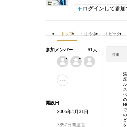
ログインして参加
トップ
つぶやき
トピック
参加メンバー
61人
詳細
湯
座
ル
ス
べ
の
開設日
N
で
2005年1月31日
の
ど
7857日間運営
を