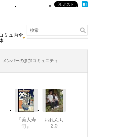
コミュ内全
体
メンバーの参加コミュニティ
『美人寿
おれんち
2.0
司』