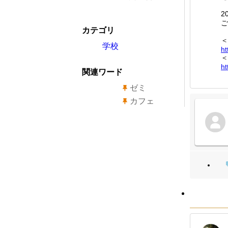
2
ご
カテゴリ
＜
学校
ht
＜
ht
関連ワード
ゼミ
カフェ