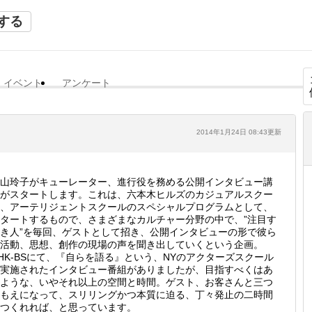
する
イベント
アンケート
2014年1月24日 08:43更新
山玲子がキューレーター、進行役を務める公開インタビュー講
がスタートします。これは、六本木ヒルズのカジュアルスクー
、アーテリジェントスクールのスペシャルプログラムとして、
タートするもので、さまざまなカルチャー分野の中で、”注目す
き人”を毎回、ゲストとして招き、公開インタビューの形で彼ら
活動、思想、創作の現場の声を聞き出していくという企画。
HK-BSにて、『自らを語る』という、NYのアクターズスクール
実施されたインタビュー番組がありましたが、目指すべくはあ
ような、いやそれ以上の空間と時間。ゲスト、お客さんと三つ
もえになって、スリリングかつ本質に迫る、丁々発止の二時間
つくれれば、と思っています。