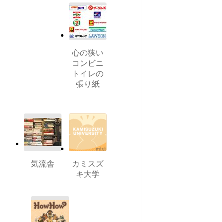
心の狭い
コンビニ
トイレの
張り紙
気流舎
カミスズ
キ大学