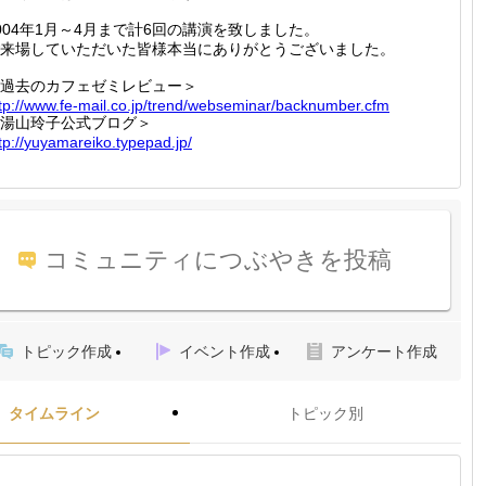
004年1月～4月まで計6回の講演を致しました。
来場していただいた皆様本当にありがとうございました。
過去のカフェゼミレビュー＞
tp://
www.fe-
mail.co
.jp/tre
nd/webs
eminar/
backnum
ber.cfm
湯山玲子公式ブログ＞
tp://
yuyamar
eiko.ty
pepad.j
p/
コミュニティにつぶやきを投稿
トピック作成
イベント作成
アンケート作成
タイムライン
トピック別