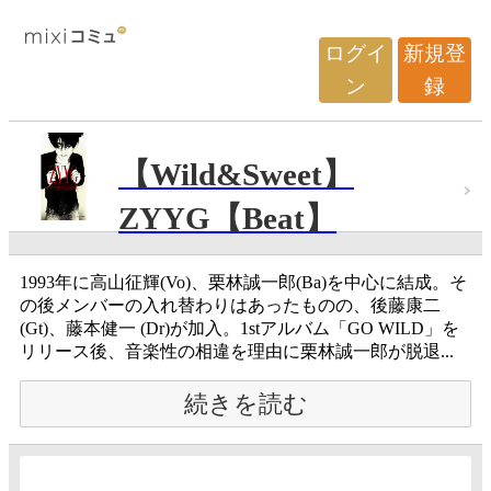
ログイ
新規登
ン
録
【Wild&Sweet】
ZYYG【Beat】
1993年に高山征輝(Vo)、栗林誠一郎(Ba)を中心に結成。そ
の後メンバーの入れ替わりはあったものの、後藤康二
(Gt)、藤本健一 (Dr)が加入。1stアルバム「GO WILD」を
リリース後、音楽性の相違を理由に栗林誠一郎が脱退...
続きを読む