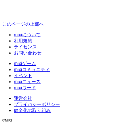
このページの上部へ
mixiについて
利用規約
ライセンス
お問い合わせ
mixiゲーム
mixiコミュニティ
イベント
mixiニュース
mixiワード
運営会社
プライバシーポリシー
健全化の取り組み
©MIXI