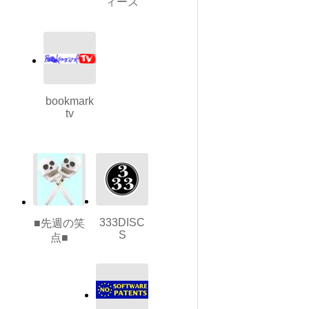
ィーズ
bookmark
tv
333DISC
■先週の笑
S
点■