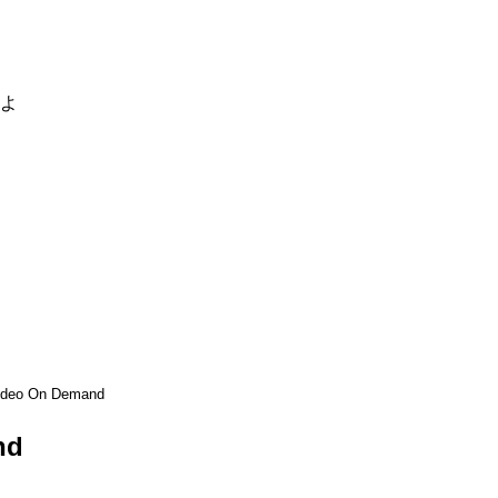
るよ
ideo On Demand
nd