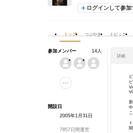
ログインして参加
トップ
つぶやき
トピック
参加メンバー
14人
詳細
ビ
ビ
V
V
新
開設日
中
こ
2005年1月31日
ト
関
7857日間運営