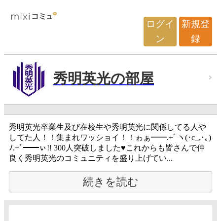
ログイ
新規登
ン
録
秀明英光の部屋
秀明英光卒業生及び在校生や秀明英光に関係してる人や
してた人！！集まれワッショイ！！ゎぁ━━.+ﾟヽ(･c_,･｡)
ﾉ.+ﾟ━━ぃ!! 300人突破しました♥これからも皆さんで仲
良く秀明英光のコミュニティを盛り上げてい...
続きを読む