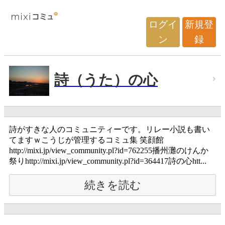
ログイ
新規登
ン
録
詩（うた）の心
詩がすきな人のコミュニティーです。リレー小説も書い
てますｗこうじが管理するコミュ集 笑顔館
http://mixi.jp/view_community.pl?id=762255播州灘のけんか
祭りhttp://mixi.jp/view_community.pl?id=364417詩の心htt...
続きを読む