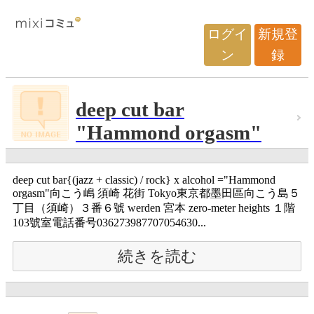
ログイ
新規登
ン
録
deep cut bar
"Hammond orgasm"
deep cut bar{(jazz + classic) / rock} x alcohol ="Hammond
orgasm"向こう嶋 須崎 花街 Tokyo東京都墨田區向こう島５
丁目（須崎）３番６號 werden 宮本 zero-meter heights １階
103號室電話番号036273987707054630...
続きを読む