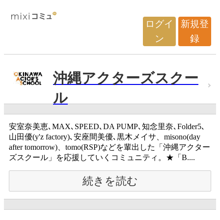
ログイ
新規登
ン
録
沖縄アクターズスクー
ル
安室奈美恵､MAX､SPEED､DA PUMP､知念里奈､Folder5､
山田優(y'z factory)､安座間美優､黒木メイサ、misono(day
after tomorrow)、tomo(RSP)などを輩出した「沖縄アクター
ズスクール」を応援していくコミュニティ。★「B....
続きを読む