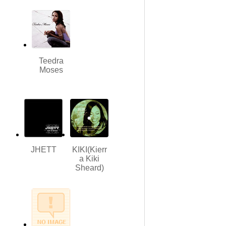
Teedra
Moses
JHETT
KIKI(Kierr
a Kiki
Sheard)