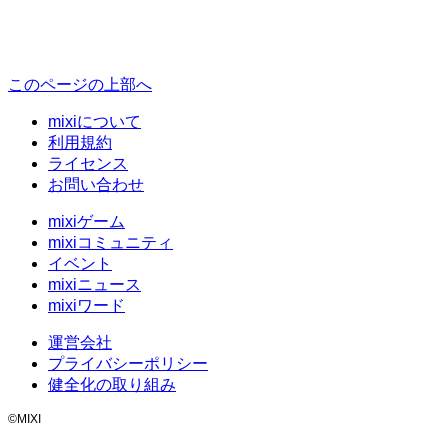
このページの上部へ
mixiについて
利用規約
ライセンス
お問い合わせ
mixiゲーム
mixiコミュニティ
イベント
mixiニュース
mixiワード
運営会社
プライバシーポリシー
健全化の取り組み
©MIXI