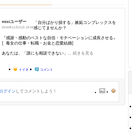
mixiユーザー
「自分ばかり損する」嫉妬コンプレックスを
感じてませんか？
2016年12月21日 19:59
『感謝・感動のベストな自信・モチベーションに成長させる』
〚毒女の仕事・転職・お金と恋愛結婚〛
あなたは、「誰にも相談できない」...
続きを見る
イイネ！
コメント
ログイン
してコメントしよう！