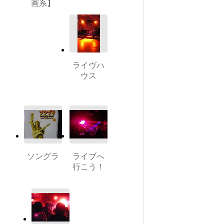
画系】
ライヴハ
ウス
ソングラ
ライブへ
行こう！