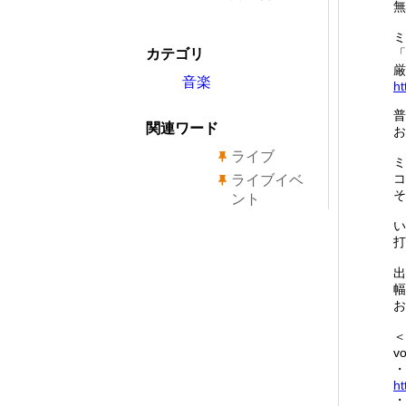
無
ミ
カテゴリ
「
厳
音楽
ht
普
関連ワード
お
ライブ
ミ
コ
ライブイベ
そ
ント
い
打
出
幅
お
＜
v
・
ht
・