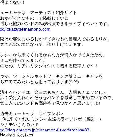
視よくない！
ューキャラは、アーティスト紹介サイト、
おかずてきなもの」で掲載している
選した協力バンドのみが出演できるライブイベントです。
tp://
okazute
kinamon
o.com
段はお客側にいるおかずてきなもの管理人であるまりが、
客さんの立場になって、作り上げています。
クシィから来てくれるかもな方が何人かでてきたため、
ミュを作ってみました。
のため、リアルミクシィ仲間も増える確率大です！
つか、ソーシャルネットワーキング版ミューキャラを
ち立ててみたいとも思っております(^-^*)
演するバンドは、楽曲はもちろん、人柄もチェックして
広く受け入れられそうなバンドを厳選して集めているので、
気に入りのバンドも高確率で見つかると思いますよ♪
過去ミューキャラ、ライブレポ＞
ol.3に来てくれたミクシィ友達のライブレポ（感謝！）
シナモンさんのレポ
tp://
blog.dr
ecom.jp
/cinnam
on-flav
or/arch
ive/83
Nakkyさんのレポ