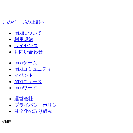
このページの上部へ
mixiについて
利用規約
ライセンス
お問い合わせ
mixiゲーム
mixiコミュニティ
イベント
mixiニュース
mixiワード
運営会社
プライバシーポリシー
健全化の取り組み
©MIXI