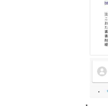
ht
注
こ
お
た
書
書
削
曖