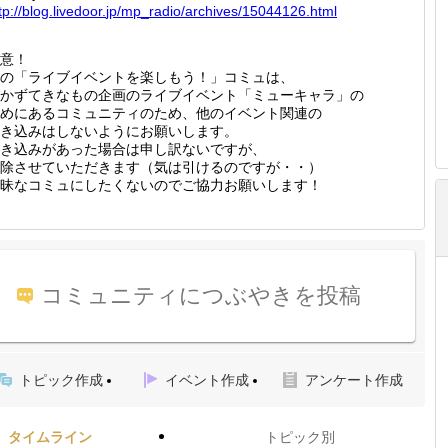
tp://
blog.li
vedoor.
jp/mp_r
adio/ar
chives/
1504412
6.html
意！
の「ライブイベントを楽しもう！」コミュは、
かずてきなもの企画のライブイベント「ミューキャラ」の
めにあるコミュニティのため、他のイベント関連の
き込みはしないようにお願いします。
き込みがあった場合は申し訳ないですが、
除させていただきます（気は引けるのですが・・）
昧なコミュにしたくないのでご協力お願いします！
コミュニティにつぶやきを投稿
トピック作成
イベント作成
アンケート作成
タイムライン
トピック別