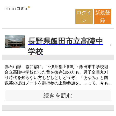
ログイ
新規登
ン
録
長野県飯田市立高陵中
学校
赤石山脈 霞に霧に。下伊那郡上郷町・飯田市中学校組
合立高陵中学校だった昔を御存知の方も、男子全員丸刈
り時代を知らない方もどしどしどうぞ。「あゆみ」と国
数英の提出ノートを御持参の上御参加を。…って、今も...
続きを読む