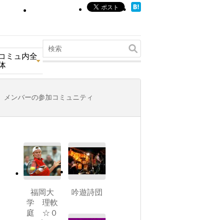
コミュ内全
体
メンバーの参加コミュニティ
福岡大
吟遊詩団
学 理軟
庭 ☆０