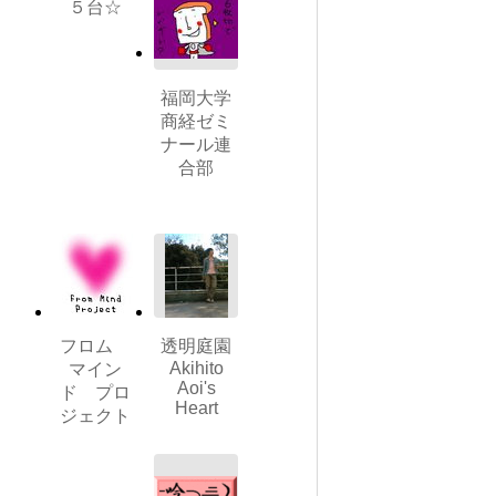
５台☆
福岡大学
商経ゼミ
ナール連
合部
フロム
透明庭園
Akihito
マイン
Aoi's
ド プロ
Heart
ジェクト