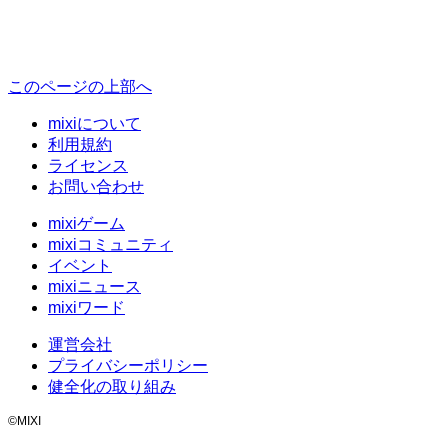
このページの上部へ
mixiについて
利用規約
ライセンス
お問い合わせ
mixiゲーム
mixiコミュニティ
イベント
mixiニュース
mixiワード
運営会社
プライバシーポリシー
健全化の取り組み
©MIXI