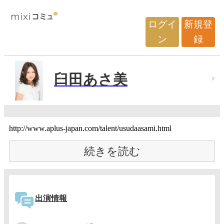
ログイ
新規登
ン
録
臼田あさ美
http://www.aplus-japan.com/talent/usudaasami.html
続きを読む
出演情報