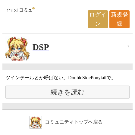
ログイ
新規登
ン
録
DSP
ツインテールとか呼ばない。DoubleSidePonytailで。
続きを読む
コミュニティトップへ戻る