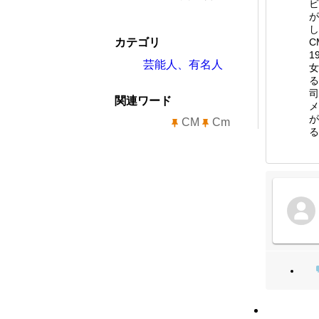
ビ
が
し
カテゴリ
C
1
芸能人、有名人
女
る
司
関連ワード
メ
が
CM
Cm
る