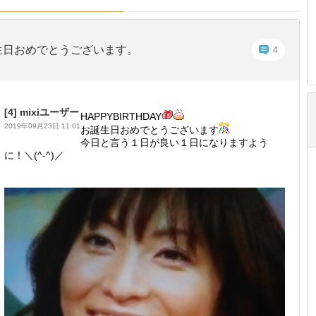
生日おめでとうございます。
4
[4]
mixiユーザー
HAPPYBIRTHDAY
2019年09月23日 11:01
お誕生日おめでとうございます
今日と言う１日が良い１日になりますよう
に！＼(^-^)／