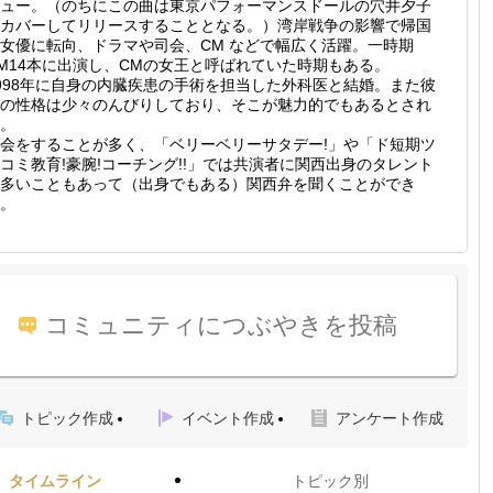
ュー。（のちにこの曲は東京パフォーマンスドールの穴井夕子
カバーしてリリースすることとなる。）湾岸戦争の影響で帰国
女優に転向、ドラマや司会、CM などで幅広く活躍。一時期
M14本に出演し、CMの女王と呼ばれていた時期もある。
998年に自身の内臓疾患の手術を担当した外科医と結婚。また彼
の性格は少々のんびりしており、そこが魅力的でもあるとされ
。
会をすることが多く、「ベリーベリーサタデー!」や「ド短期ツ
コミ教育!豪腕!コーチング!!」では共演者に関西出身のタレント
多いこともあって（出身でもある）関西弁を聞くことができ
。
コミュニティにつぶやきを投稿
トピック作成
イベント作成
アンケート作成
タイムライン
トピック別