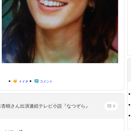
イイネ！
コメント
木杏樹さん出演連続テレビ小説『なつぞら』
0