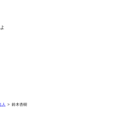
るよ
名人
鈴木杏樹