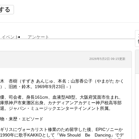
する
イベント
アンケート
2026年5月2日 09:15更新
木 杏樹（すずき あんじゅ、本名；山形香公子（やまがた かく
）、旧姓・鈴木。1969年9月23日 ‐ ）
優、司会者。身長161cm、血液型AB型。大阪府箕面市生まれ、
庫県神戸市東灘区出身。カナディアンアカデミー神戸校高等部
退。ジャパン・ミュージックエンターテインメント所属。
物・来歴・エピソード
ギリスにヴォーカリスト修業のため留学した後、EPICソニーか
1990年に歌手KAKKOとして『We Should Be Dancing』でデ