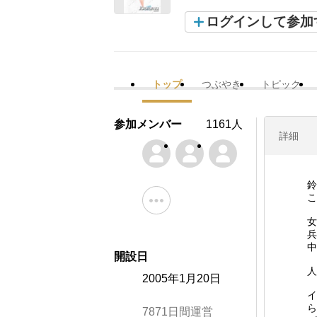
ログインして参加
トップ
つぶやき
トピック
参加メンバー
1161人
詳細
鈴
こ
女
兵
中
開設日
人
2005年1月20日
イ
ら
7871日間運営