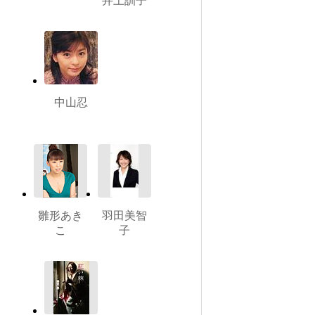
井上訓子
中山忍
雛形あき
羽田美智
こ
子